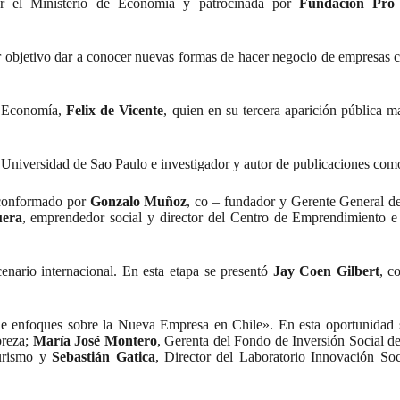
or el Ministerio de Economía y patrocinada por
Fundación Pro
 objetivo dar a conocer nuevas formas de hacer negocio de empresas co
e Economía,
Felix de Vicente
, quien en su tercera aparición pública m
 la Universidad de Sao Paulo e investigador y autor de publicaciones co
o conformado por
Gonzalo Muñoz
, co – fundador y Gerente General d
uera
, emprendedor social y director del Centro de Emprendimiento 
enario internacional. En esta etapa se presentó
Jay Coen Gilbert
, c
 de enfoques sobre la Nueva Empresa en Chile». En esta oportunidad
breza;
María José Montero
, Gerenta del Fondo de Inversión Social d
Turismo y
Sebastián Gatica
, Director del Laboratorio Innovación Soc