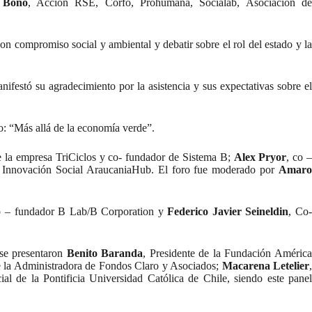
 Bono
, Acción RSE, Corfo, Prohumana, Socialab, Asociación d
n compromiso social y ambiental y debatir sobre el rol del estado y l
anifestó su agradecimiento por la asistencia y sus expectativas sobre e
mo: “Más allá de la economía verde”.
e la empresa TriCiclos y co- fundador de Sistema B;
Alex Pryor
, co 
e Innovación Social AraucaniaHub. El foro fue moderado por
Amar
o – fundador B Lab/B Corporation y
Federico Javier Seineldin
, Co-
 se presentaron
Benito Baranda
, Presidente de la Fundación Améric
e la Administradora de Fondos Claro y Asociados;
Macarena Letelier
ial de la Pontificia Universidad Católica de Chile, siendo este pane