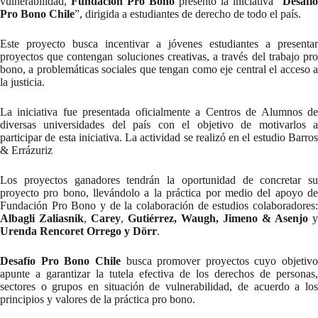
vulnerabilidad,
Fundación Pro Bono
presentó la iniciativa “
Desafío
Pro Bono Chile
”, dirigida a estudiantes de derecho de todo el país.
Este proyecto busca incentivar a jóvenes estudiantes a presentar
proyectos que contengan soluciones creativas, a través del trabajo pro
bono, a problemáticas sociales que tengan como eje central el acceso a
la justicia.
La iniciativa fue presentada oficialmente a Centros de Alumnos de
diversas universidades del país con el objetivo de motivarlos a
participar de esta iniciativa. La actividad se realizó en el estudio Barros
& Errázuriz
Los proyectos ganadores tendrán la oportunidad de concretar su
proyecto pro bono, llevándolo a la práctica por medio del apoyo de
Fundación Pro Bono y de la colaboración de estudios colaboradores:
Albagli Zaliasnik
,
Carey
,
Gutiérrez, Waugh, Jimeno & Asenjo
y
Urenda Rencoret Orrego y Dörr
.
Desafío Pro Bono Chile
busca promover proyectos cuyo objetivo
apunte a garantizar la tutela efectiva de los derechos de personas,
sectores o grupos en situación de vulnerabilidad, de acuerdo a los
principios y valores de la práctica pro bono.