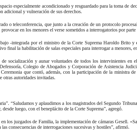
espacio especialmente acondicionado y resguardado para la toma de decl
ión adicional y vulneración de sus derechos.
o o teleconferencia, que junto a la creación de un protocolo procesal y
 provocar en los menores el verse sometidos a interrogatorios por parte d
bajo -integrada por el ministro de la Corte Suprema Haroldo Brito y 
vo final la habilitación de salas especiales para interrogar a menores, en
de socialización y aunar voluntades de todos los intervinientes en el
, Defensoría, Colegio de Abogados y Corporación de Asistencia Judicia
. Ceremonia que contó, además, con la participación de la ministra de J
 otras autoridades invitadas.
inaria”. “Saludamos y aplaudimos a los magistrados del Segundo Tribunal
, desde luego, con el beneplácito de la Corte Suprema”, agregó.
, en los juzgados de Familia, la implementación de cámaras Gesell. «S
 las consecuencias de interrogaciones sucesivas y hostiles”, afirmó.