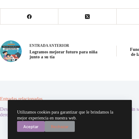
ENTRADA
ANTERIOR
Fund
Logramos mejorar futuro para niña
de l
junto a su tía
Entradas relacionadas
Desafío: concurso para alumnos de
Hepatits C: Contagiados sin s
Utilizamos cookies para garantizar que le brindamos la
derecho abre convocatoria
mejor experiencia en nuestra web.
05/09/2012
03/10/2018
Aceptar
Rechazar