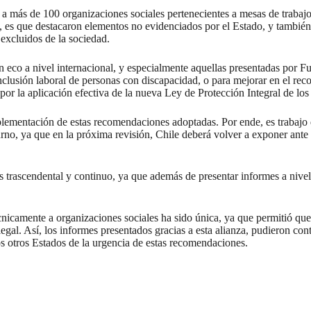
 más de 100 organizaciones sociales pertenecientes a mesas de trabaj
s, es que destacaron elementos no evidenciados por el Estado, y tambié
 excluidos de la sociedad.
n eco a nivel internacional, y especialmente aquellas presentadas por 
lusión laboral de personas con discapacidad, o para mejorar en el reco
por la aplicación efectiva de la nueva Ley de Protección Integral de l
lementación de estas recomendaciones adoptadas. Por ende, es trabajo d
urno, ya que en la próxima revisión, Chile deberá volver a exponer an
 trascendental y continuo, ya que además de presentar informes a nivel i
cnicamente a organizaciones sociales ha sido única, ya que permitió qu
legal. Así, los informes presentados gracias a esta alianza, pudieron con
los otros Estados de la urgencia de estas recomendaciones.