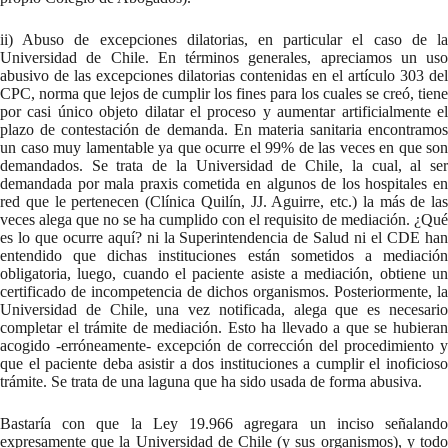
ii) Abuso de excepciones dilatorias, en particular el caso de la
Universidad de Chile. En términos generales, apreciamos un uso
abusivo de las excepciones dilatorias contenidas en el artículo 303 del
CPC, norma que lejos de cumplir los fines para los cuales se creó, tiene
por casi único objeto dilatar el proceso y aumentar artificialmente el
plazo de contestación de demanda. En materia sanitaria encontramos
un caso muy lamentable ya que ocurre el 99% de las veces en que son
demandados. Se trata de la Universidad de Chile, la cual, al ser
demandada por mala praxis cometida en algunos de los hospitales en
red que le pertenecen (Clínica Quilín, JJ. Aguirre, etc.) la más de las
veces alega que no se ha cumplido con el requisito de mediación. ¿Qué
es lo que ocurre aquí? ni la Superintendencia de Salud ni el CDE han
entendido que dichas instituciones están sometidos a mediación
obligatoria, luego, cuando el paciente asiste a mediación, obtiene un
certificado de incompetencia de dichos organismos. Posteriormente, la
Universidad de Chile, una vez notificada, alega que es necesario
completar el trámite de mediación. Esto ha llevado a que se hubieran
acogido -erróneamente- excepción de corrección del procedimiento y
que el paciente deba asistir a dos instituciones a cumplir el inoficioso
trámite. Se trata de una laguna que ha sido usada de forma abusiva.
Bastaría con que la Ley 19.966 agregara un inciso señalando
expresamente que la Universidad de Chile (y sus organismos), y todo