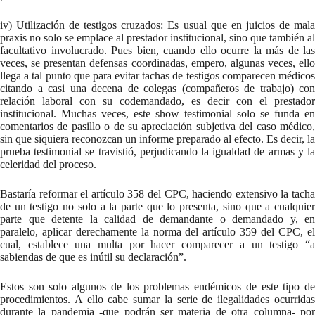
iv) Utilización de testigos cruzados: Es usual que en juicios de mala
praxis no solo se emplace al prestador institucional, sino que también al
facultativo involucrado. Pues bien, cuando ello ocurre la más de las
veces, se presentan defensas coordinadas, empero, algunas veces, ello
llega a tal punto que para evitar tachas de testigos comparecen médicos
citando a casi una decena de colegas (compañeros de trabajo) con
relación laboral con su codemandado, es decir con el prestador
institucional. Muchas veces, este show testimonial solo se funda en
comentarios de pasillo o de su apreciación subjetiva del caso médico,
sin que siquiera reconozcan un informe preparado al efecto. Es decir, la
prueba testimonial se travistió, perjudicando la igualdad de armas y la
celeridad del proceso.
Bastaría reformar el artículo 358 del CPC, haciendo extensivo la tacha
de un testigo no solo a la parte que lo presenta, sino que a cualquier
parte que detente la calidad de demandante o demandado y, en
paralelo, aplicar derechamente la norma del artículo 359 del CPC, el
cual, establece una multa por hacer comparecer a un testigo “a
sabiendas de que es inútil su declaración”.
Estos son solo algunos de los problemas endémicos de este tipo de
procedimientos. A ello cabe sumar la serie de ilegalidades ocurridas
durante la pandemia -que podrán ser materia de otra columna- por