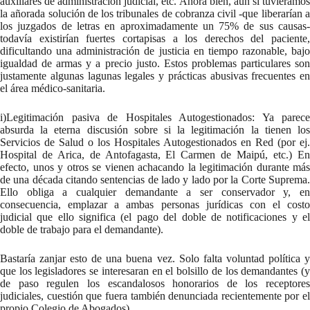
auxiliares de administración judicial, etc. Ahora bien, aun si tuviéramos
la añorada solución de los tribunales de cobranza civil -que liberarían a
los juzgados de letras en aproximadamente un 75% de sus causas-
todavía existirían fuertes cortapisas a los derechos del paciente,
dificultando una administración de justicia en tiempo razonable, bajo
igualdad de armas y a precio justo. Estos problemas particulares son
justamente algunas lagunas legales y prácticas abusivas frecuentes en
el área médico-sanitaria.
i)Legitimación pasiva de Hospitales Autogestionados: Ya parece
absurda la eterna discusión sobre si la legitimación la tienen los
Servicios de Salud o los Hospitales Autogestionados en Red (por ej.
Hospital de Arica, de Antofagasta, El Carmen de Maipú, etc.) En
efecto, unos y otros se vienen achacando la legitimación durante más
de una década citando sentencias de lado y lado por la Corte Suprema.
Ello obliga a cualquier demandante a ser conservador y, en
consecuencia, emplazar a ambas personas jurídicas con el costo
judicial que ello significa (el pago del doble de notificaciones y el
doble de trabajo para el demandante).
Bastaría zanjar esto de una buena vez. Solo falta voluntad política y
que los legisladores se interesaran en el bolsillo de los demandantes (y
de paso regulen los escandalosos honorarios de los receptores
judiciales, cuestión que fuera también denunciada recientemente por el
propio Colegio de Abogados).