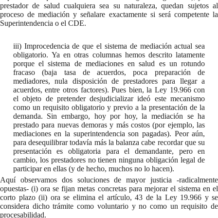
prestador de salud cualquiera sea su naturaleza, quedan sujetos al
proceso de mediación y señalare exactamente si será competente la
Superintendencia o el CDE.
iii) Improcedencia de que el sistema de mediación actual sea
obligatorio. Ya en otras columnas hemos descrito latamente
porque el sistema de mediaciones en salud es un rotundo
fracaso (baja tasa de acuerdos, poca preparación de
mediadores, nula disposición de prestadores para llegar a
acuerdos, entre otros factores). Pues bien, la Ley 19.966 con
el objeto de pretender desjudicializar ideó este mecanismo
como un requisito obligatorio y previo a la presentación de la
demanda. Sin embargo, hoy por hoy, la mediación se ha
prestado para nuevas demoras y más costos (por ejemplo, las
mediaciones en la superintendencia son pagadas). Peor aún,
para desequilibrar todavía más la balanza cabe recordar que su
presentación es obligatoria para el demandante, pero en
cambio, los prestadores no tienen ninguna obligación legal de
participar en ellas (y de hecho, muchos no lo hacen).
Aquí observamos dos soluciones de mayor justicia -radicalmente
opuestas- (i) ora se fijan metas concretas para mejorar el sistema en el
corto plazo (ii) ora se elimina el artículo, 43 de la Ley 19.966 y se
considera dicho trámite como voluntario y no como un requisito de
procesabilidad.