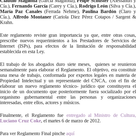
Claudio Magliona
(García Magliona),
Felipe Schuster
(Alessandri 
Cía.),
Fernando García
(Carey y Cía.),
Rodrigo León
(Silva y Cía.)
María Paz Canales
(Ferrada Nehme),
Paulina Bardón
(Claro y
Cía.),
Alfredo Montaner
(Cariola Diez Pérez Cotapos / Sargent 
Krahn.
Este reglamento reviste gran importancia ya que, entre otras cosas,
prescribe nuevos requerimientos a los Prestadores de Servicios de
Internet (ISPs), para efectos de la limitación de responsabilidad
establecida en esta Ley.
El trabajo de los abogados duro siete meses, quienes se reunieron
semanalmente para elaborar el Reglamento. El objetivo, era constituir
una mesa de trabajo, conformada por expertos legales en materia de
Propiedad Intelectual y un representante del CNCA, con el fin de
elaborar un nuevo reglamento técnico- jurídico que constituyera el
inicio de un documento que posteriormente fuera socializado por el
organismo gubernamental entre las personas y organizaciones
interesadas, entre ellos, actores y músicos.
Finalmente, el Reglamento fue
entregado al Ministro de Cultura,
Luciano Cruz Coke
, el martes 6 de marzo de 2012.
Para ver Reglamento Final pinche
aquí