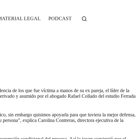
MATERIAL LEGAL
PODCAST
ncia de los que fue víctima a manos de su ex pareja, el líder de la
 derivado y asumido por el abogado Rafael Collado del estudio Ferrada
dico, sin embargo quisimos apoyarla para que tuviera la mejor defensa,
 persona”, explica Carolina Contreras, directora ejecutiva de la
suspensión condicional del proceso. Así la joven consiguió que el