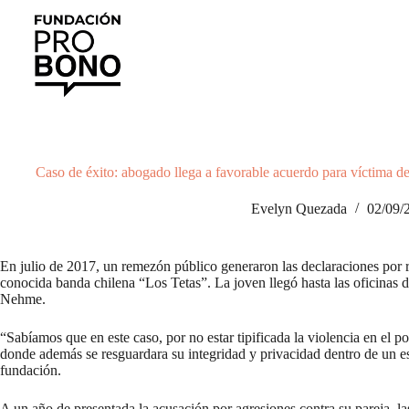
Saltar
al
contenido
Caso de éxito: abogado llega a favorable acuerdo para víctima d
Evelyn Quezada
02/09/
En julio de 2017, un remezón público generaron las declaraciones por re
conocida banda chilena “Los Tetas”. La joven llegó hasta las oficinas 
Nehme.
“Sabíamos que en este caso, por no estar tipificada la violencia en el 
donde además se resguardara su integridad y privacidad dentro de un esc
fundación.
A un año de presentada la acusación por agresiones contra su pareja, la