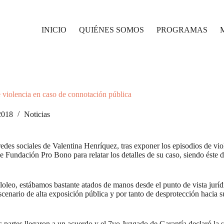
INICIO
QUIÉNES SOMOS
PROGRAMAS
e violencia en caso de connotación pública
2018
Noticias
des sociales de Valentina Henríquez, tras exponer los episodios de viole
de Fundación Pro Bono para relatar los detalles de su caso, siendo éste
pololeo, estábamos bastante atados de manos desde el punto de vista jurí
enario de alta exposición pública y por tanto de desprotección hacia su
s partes llegaron a un acuerdo y el 7vo Juzgado de Garantía declaró la 