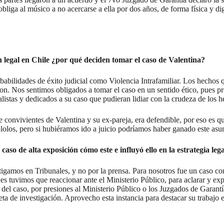
liga al músico a no acercarse a ella por dos años, de forma física y digi
n legal en Chile ¿por qué deciden tomar el caso de Valentina?
bilidades de éxito judicial como Violencia Intrafamiliar. Los hechos qu
eron. Nos sentimos obligados a tomar el caso en un sentido ético, pues
istas y dedicados a su caso que pudieran lidiar con la crudeza de los h
 convivientes de Valentina y su ex-pareja, era defendible, por eso es qu
lolos, pero si hubiéramos ido a juicio podríamos haber ganado este asu
aso de alta exposición cómo este e influyó ello en la estrategia leg
itigamos en Tribunales, y no por la prensa. Para nosotros fue un caso co
ues tuvimos que reaccionar ante el Ministerio Público, para aclarar y exp
del caso, por presiones al Ministerio Público o los Juzgados de Garantía
a de investigación. Aprovecho esta instancia para destacar su trabajo en 