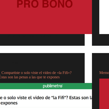
Comunicaciones
30/05/2017
Prensa
¿ Compartiste o solo viste el video de «la Fifi»?
Memor
Estas son las penas a las que te expones