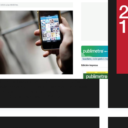
Si compartiste el video conocido como de "la fifi"
estás cometiendo un delito. Publimetro le consultó
a Fundación Pro Bono al respecto.
Comunicaciones
09/04/2015
Memorias