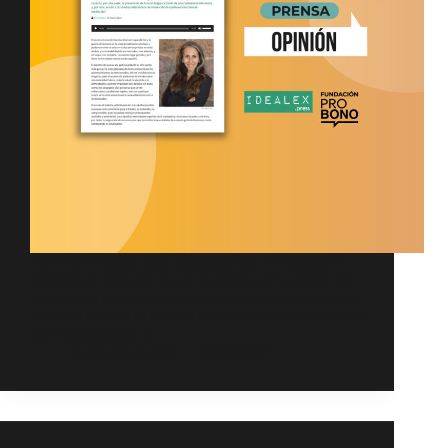
Por: Eva Méndez para Idealex.press. El escenario
económico mundial con la pandemia y la guerra de
Ucrania se ha visto brutalmente afectado y podemos
verlo no solo en el alza de los precios en todo ámbito
y la inestabilidad de…
Comunicaciones
22/03/2023