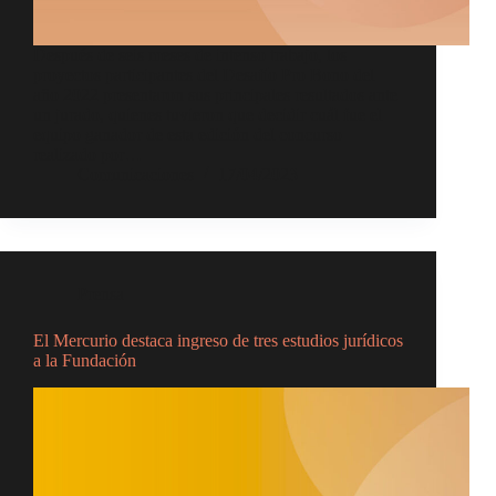
Después de seis meses de intenso trabajo, los
proyectos participantes del Desafío Pro Bono del
año 2022 presentaron sus principales resultados ante
un jurado, quienes tuvieron que decidir cuál fue el
equipo ganador de esta edición del concurso
realizado por…
Comunicaciones
17/04/2023
Prensa
El Mercurio destaca ingreso de tres estudios jurídicos
a la Fundación