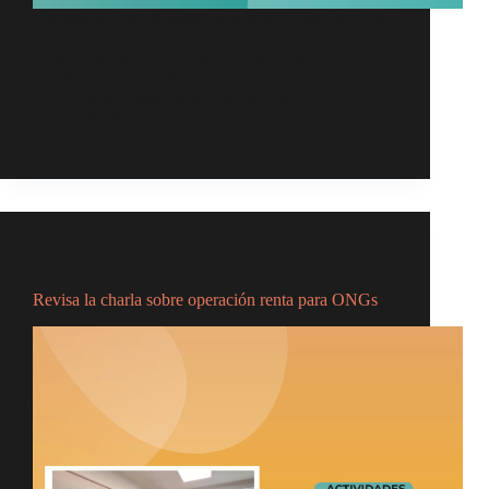
Encabezado por el Superintendente, Hugo Sánchez,
se dio inicio a la primera sesión del año del Consejo
de la Sociedad Civil (Cosoc) de la Superintendencia
de Insolvencia y Reemprendimiento (Superir), que
contó con la presencia de, Ivanna Moya,
representante de…
Comunicaciones
24/03/2023
Noticias
Revisa la charla sobre operación renta para ONGs