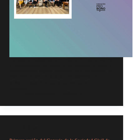
Durante la mañana de ayer, más de 40 coordinadores
y coordinadoras pro bono de los estudios jurídicos y
departamentos legales miembros de la Fundación, se
reunieron en una jornada de retroalimentación y
reflexión respecto a las iniciativas que se
realizaron…
Comunicaciones
29/03/2023
Noticias