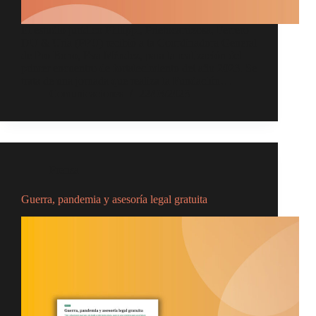
El estudio jurídico Philippi, Prietocarrizosa, Ferrero
DU & Uría (PPU) recibió a la Coordinadora General
de Pro Bono, Eva Méndez, para la realización del
primer encuentro de fortalecimiento del año 2023. Se
trata de una jornada que realiza la Fundación…
Comunicaciones
22/03/2023
Prensa
Guerra, pandemia y asesoría legal gratuita