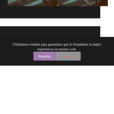
Comunicaciones
30/05/2022
Memorias
Utilizamos cookies para garantizar que le brindamos la mejor
Memoria 2020
experiencia en nuestra web.
Aceptar
Rechazar