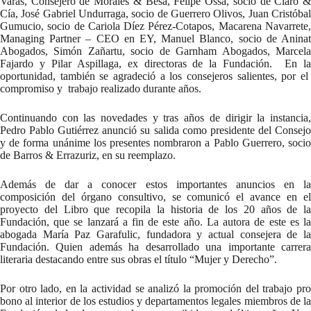
Varas, Consejero de Morales & Besa, Felipe Ossa, socio de Claro &
Cía, José Gabriel Undurraga, socio de Guerrero Olivos, Juan Cristóbal
Gumucio, socio de Cariola Díez Pérez-Cotapos, Macarena Navarrete,
Managing Partner – CEO en EY, Manuel Blanco, socio de Aninat
Abogados, Simón Zañartu, socio de Garnham Abogados, Marcela
Fajardo y Pilar Aspillaga, ex directoras de la Fundación. En la
oportunidad, también se agradeció a los consejeros salientes, por el
compromiso y trabajo realizado durante años.
Continuando con las novedades y tras años de dirigir la instancia,
Pedro Pablo Gutiérrez anunció su salida como presidente del Consejo
y de forma unánime los presentes nombraron a Pablo Guerrero, socio
de Barros & Errazuriz, en su reemplazo.
Además de dar a conocer estos importantes anuncios en la
composición del órgano consultivo, se comunicó el avance en el
proyecto del Libro que recopila la historia de los 20 años de la
Fundación, que se lanzará a fin de este año. La autora de este es la
abogada María Paz Garafulic, fundadora y actual consejera de la
Fundación. Quien además ha desarrollado una importante carrera
literaria destacando entre sus obras el título “Mujer y Derecho”.
Por otro lado, en la actividad se analizó la promoción del trabajo pro
bono al interior de los estudios y departamentos legales miembros de la