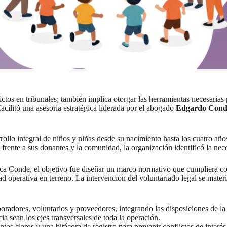
flictos en tribunales; también implica otorgar las herramientas necesaria
cilitó una asesoría estratégica liderada por el abogado
Edgardo Cond
rollo integral de niños y niñas desde su nacimiento hasta los cuatro añ
 frente a sus donantes y la comunidad, la organización identificó la nec
lica Conde, el objetivo fue diseñar un marco normativo que cumpliera co
ad operativa en terreno. La intervención del voluntariado legal se materi
oradores, voluntarios y proveedores, integrando las disposiciones de l
ia sean los ejes transversales de toda la operación.
os claros y una bitácora de registro para prevenir conflictos de interés,