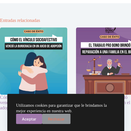
Entradas relacionadas
Cómo el vínculo socioafectivo
El Trabajo Pro Bono brindó
venció la burocracia en un juicio de
reparación a una familia en el
Utilizamos cookies para garantizar que le brindamos la
adopción
Biobío
mejor experiencia en nuestra web.
23/07/2025
29/10/2025
Aceptar
Rechazar