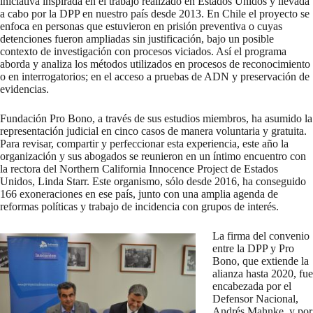
iniciativa inspirada en el trabajo realizado en Estados Unidos y llevada
a cabo por la DPP en nuestro país desde 2013. En Chile el proyecto se
enfoca en personas que estuvieron en prisión preventiva o cuyas
detenciones fueron ampliadas sin justificación, bajo un posible
contexto de investigación con procesos viciados. Así el programa
aborda y analiza los métodos utilizados en procesos de reconocimiento
o en interrogatorios; en el acceso a pruebas de ADN y preservación de
evidencias.
Fundación Pro Bono, a través de sus estudios miembros, ha asumido la
representación judicial en cinco casos de manera voluntaria y gratuita.
Para revisar, compartir y perfeccionar esta experiencia, este año la
organización y sus abogados se reunieron en un íntimo encuentro con
la rectora del Northern California Innocence Project de Estados
Unidos, Linda Starr. Este organismo, sólo desde 2016, ha conseguido
166 exoneraciones en ese país, junto con una amplia agenda de
reformas políticas y trabajo de incidencia con grupos de interés.
La firma del convenio
entre la DPP y Pro
Bono, que extiende la
alianza hasta 2020, fue
encabezada por el
Defensor Nacional,
Andrés Mahnke, y por